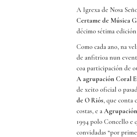
A Igrexa de Nosa Señ
Certame de Música G
décimo sétima edición
Como cada ano, na vela
de anfitrioa nun even
coa participación de ou
A agrupación Coral E
de xeito oficial o pas
de O Riós
, que conta 
costas, e a
Agrupación 
1994 polo Concello e q
convidadas “por primei