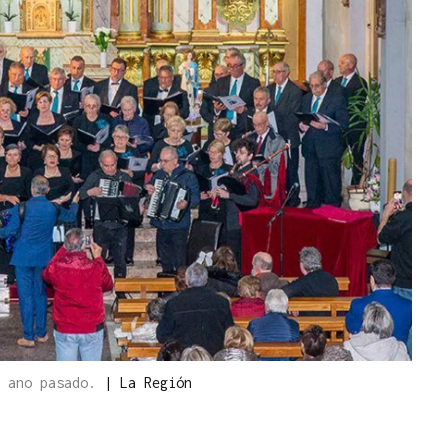
o ano pasado.
|
La Región