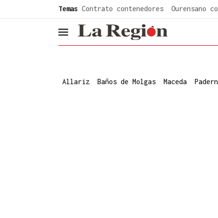
common.go-to-content
Temas
Contrato contenedores
Ourensano co
header.menu.open
Allariz
Baños de Molgas
Maceda
Padern