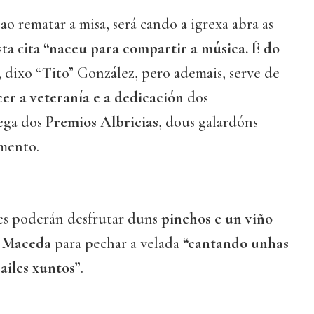
 ao rematar a misa, será cando a igrexa abra as
sta cita
“naceu para compartir a música. É do
, dixo “Tito” González, pero ademais, serve de
er a veteranía e a dedicación
dos
rega dos
Premios Albricias
, dous galardóns
mento.
tes poderán desfrutar duns
pinchos e un viño
e Maceda
para pechar a velada
“cantando unhas
ailes xuntos”
.