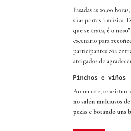
Pasadas as 20,00 horas,
súas portas á música. E
que se trata, é o noso”
escenario para
recoñec
participantes coa ent
ateigados de agradece
Pinchos e viños
Ao remate, os asisten
no salón multiusos d
pezas e botando uns b