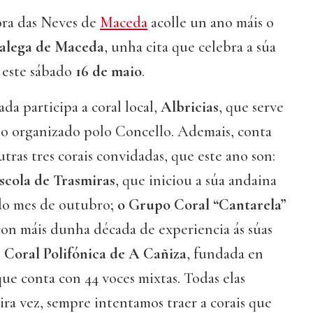
ora das Neves de
Maceda
acolle un ano máis o
alega de Maceda
, unha cita que celebra a súa
 este sábado
16 de maio
.
da participa a coral local,
Albricias
, que serve
to organizado polo Concello. Ademais, conta
tras tres corais convidadas, que este ano son:
scola de Trasmiras
, que iniciou a súa andaina
ado mes de outubro;
o Grupo Coral “Cantarela”
con máis dunha década de experiencia ás súas
Coral Polifónica de A Cañiza
, fundada en
ue conta con 44 voces mixtas. Todas elas
ra vez, sempre intentamos traer a corais que