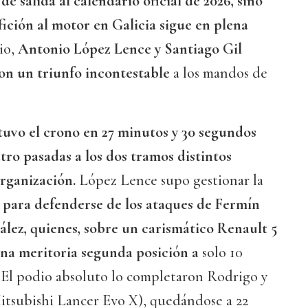
 de salida al calendario oficial de 2026, sino
fición al motor en Galicia sigue en plena
rio,
Antonio López Lence y Santiago Gil
on un triunfo incontestable
a los mandos de
.
tuvo el crono en 27 minutos y 30 segundos
tro pasadas a los dos tramos distintos
organización.
López Lence supo gestionar la
”
para defenderse de los ataques de Fermín
ez, quienes, sobre un carismático Renault 5
na meritoria segunda posición a
solo 10
. El podio absoluto lo completaron Rodrigo y
tsubishi Lancer Evo X), quedándose a 22