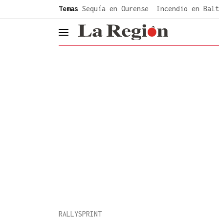
common.go-to-content
Temas
Sequía en Ourense
Incendio en Balt
header.menu.open
RALLYSPRINT