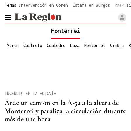
common.go-to-content
Temas
Intervención en Coren
Estafa en Burgos
Previsi
header.menu.open
Monterrei
Verín
Castrelo
Cualedro
Laza
Monterrei
Oímbra
R
INCENDIO EN LA AUTOVÍA
Arde un camión en la A-52 a la altura de
Monterrei y paraliza la circulación durante
más de una hora