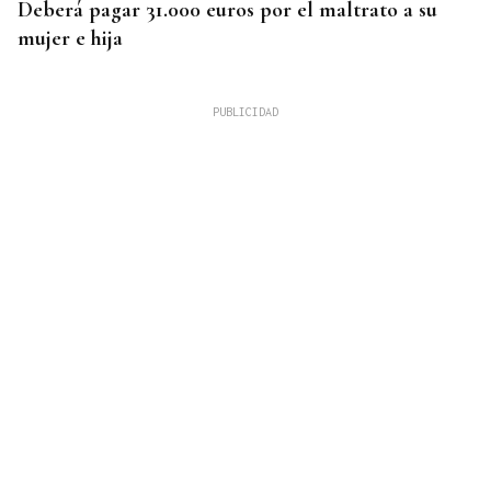
Deberá pagar 31.000 euros por el maltrato a su
mujer e hija
VITICULTURA ECOLÓGICA
Reconocimiento sostenible de una bodega de O
Barco de Valdeorras