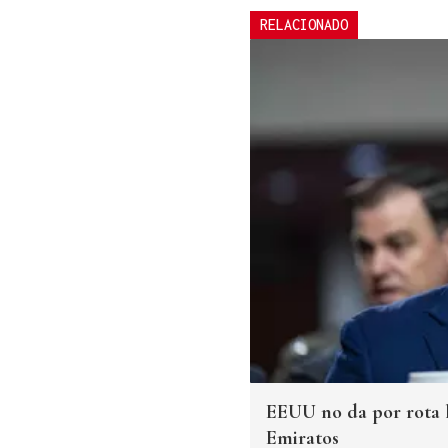
RELACIONADO
EEUU no da por rota l
Emiratos