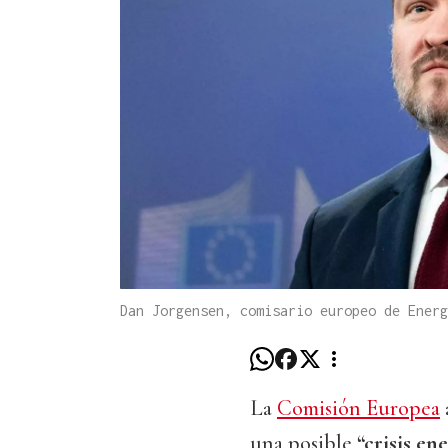
Dan Jorgensen, comisario europeo de Ener
La
Comisión Europea
una posible
“crisis en