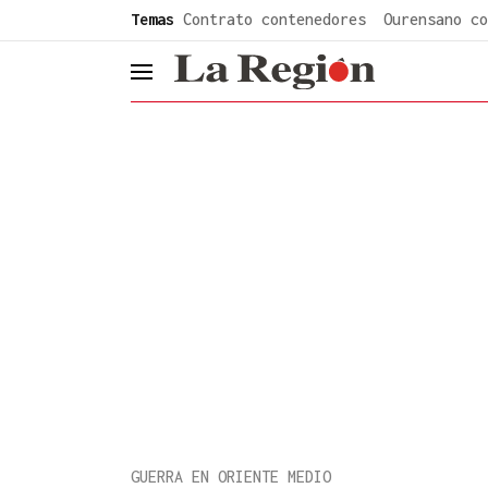
common.go-to-content
Temas
Contrato contenedores
Ourensano co
header.menu.open
GUERRA EN ORIENTE MEDIO