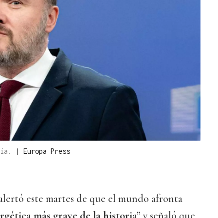
gía.
|
Europa Press
alertó este martes de que el mundo afronta
ergética más grave de la historia”
y señaló que