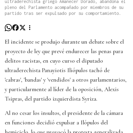
ultraderechista griego Amanecer Dorado, abandona el
pleno del Parlamento acompañado por miembros de su
partido tras ser expulsado por su comportamiento.
El incidente se produjo durante un debate sobre el
proyecto de ley que prevé endurecer las penas para
delitos racistas, en cuyo curso el diputado
ultraderechista Panayiotis Iliópulos tachó de
'cabras', 'bandas' y 'vendidos' a otros parlamentarios,
y particularmente al líder de la oposición, Alexis
Tsipras, del partido izquierdista Syriza.
Al no cesar los insultos, el presidente de la cámara
en funciones decidió expulsar a Ilópulos del
hemiciclo, lo que provocó la protesta generalizada