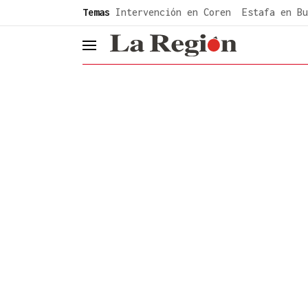
common.go-to-content
Temas
Intervención en Coren
Estafa en Bu
header.menu.open