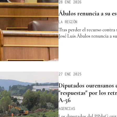
28 ENE 2026
Ábalos renuncia a su e
LA REGIÓN
Tras perder el recurso contra 
José Luis Ábalos renuncia a s
27 ENE 2025
Diputados ourensanos 
"respuestas" por los ret
A-56
AGENCIAS
Los diputados del PPdeG crit