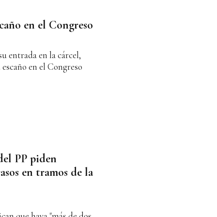
scaño en el Congreso
su entrada en la cárcel,
u escaño en el Congreso
del PP piden
rasos en tramos de la
ican que haya "más de dos