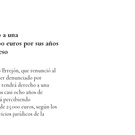
 a una
0 euros por sus años
eso
 Errejón, que renunció al
 ser denunciado por
, tendrá derecho a una
s casi ocho años de
rá percibiendo
e 25.000 euros, según los
icios jurídicos de la