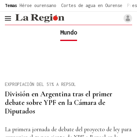
common.go-to-content
Temas
Héroe ourensano
Cortes de agua en Ourense
Pres
header.menu.open
Mundo
EXPROPIACIÓN DEL 51% A REPSOL
División en Argentina tras el primer
debate sobre YPF en la Cámara de
Diputados
La primera jornada de debate del proyecto de ley para