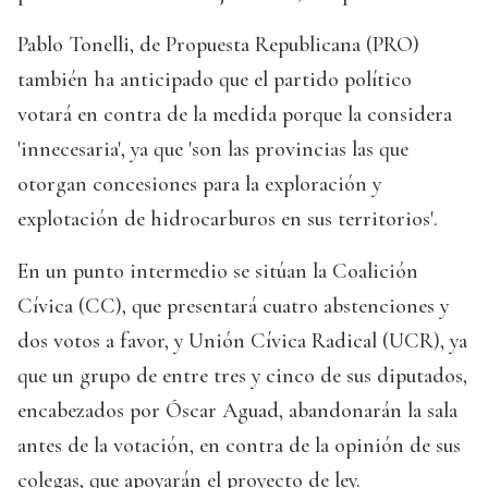
Pablo Tonelli, de Propuesta Republicana (PRO)
también ha anticipado que el partido político
votará en contra de la medida porque la considera
'innecesaria', ya que 'son las provincias las que
otorgan concesiones para la exploración y
explotación de hidrocarburos en sus territorios'.
En un punto intermedio se sitúan la Coalición
Cívica (CC), que presentará cuatro abstenciones y
dos votos a favor, y Unión Cívica Radical (UCR), ya
que un grupo de entre tres y cinco de sus diputados,
encabezados por Óscar Aguad, abandonarán la sala
antes de la votación, en contra de la opinión de sus
colegas, que apoyarán el proyecto de ley.