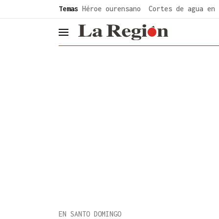
common.go-to-content
Temas
Héroe ourensano
Cortes de agua en 
header.menu.open
EN SANTO DOMINGO