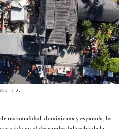
umbó.
|
X.
le nacionalidad, dominicana y española
, ha
aparecido en el
derrumbe del techo de la