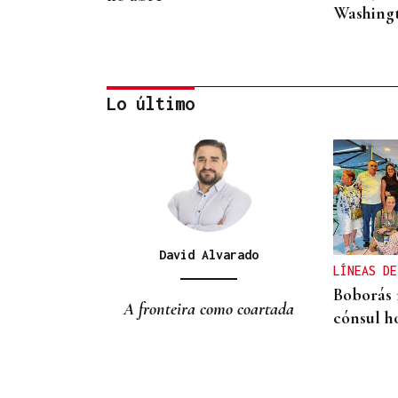
Washing
Lo último
PÁNICO ENTRE LOS BAÑISTAS
Tragedia en una playa del
sur de Rusia: seis muertos,
tres niños, al caer un dron
David Alvarado
LÍNEAS DE
derribado, así fue el
Boborás r
momento
A fronteira como coartada
cónsul h