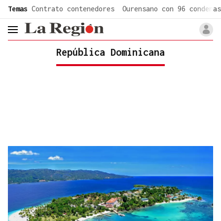
common.go-to-content
Temas
Contrato contenedores
Ourensano con 96 condenas
header.menu.open
República Dominicana