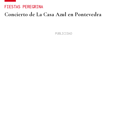
FIESTAS PEREGRINA
Concierto de La Casa Azul en Pontevedra
SUFRIÓ UNA CAÍDA
Desaparecido un hombre de avanzada edad en una
zona de monte en Coirós