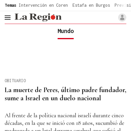
common.go-to-content
Temas
Intervención en Coren
Estafa en Burgos
Previsi
header.menu.open
Mundo
OBITUARIO
La muerte de Peres, último padre fundador,
sume a Israel en un duelo nacional
Al frente de la política nacional israelí durante cinco
décadas, en la que se inició con 18 años, sucumbió de
madrugada a un letal derrame cerebral que sufrió el