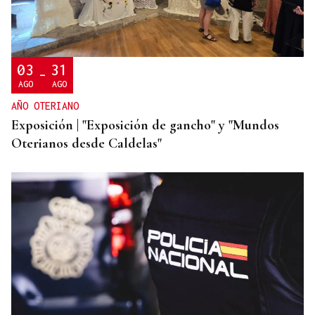
EEUU revoca el visado de la embajadora de Brasil
en el Washington
03
31
-
AGO
AGO
AÑO OTERIANO
Exposición | "Exposición de gancho" y "Mundos
Oterianos desde Caldelas"