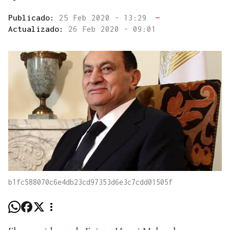
Publicado:
25 Feb 2020 - 13:29
—
Actualizado:
26 Feb 2020 - 09:01
b1fc588070c6e4db23cd97353d6e3c7cdd01505f