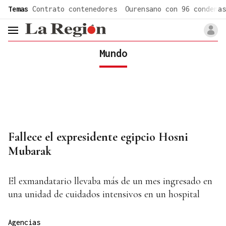
common.go-to-content
Temas
Contrato contenedores
Ourensano con 96 condenas
header.menu.open
Mundo
Fallece el expresidente egipcio Hosni
Mubarak
El exmandatario llevaba más de un mes ingresado en
una unidad de cuidados intensivos en un hospital
Agencias