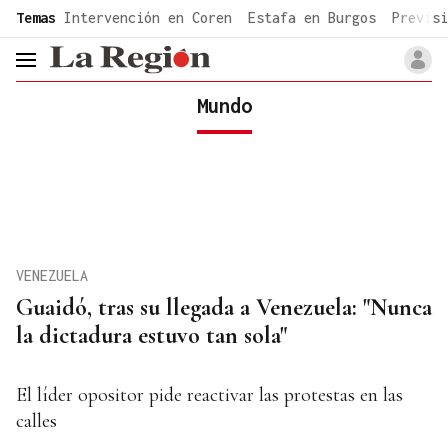
common.go-to-content
Temas
Intervención en Coren
Estafa en Burgos
Previsi
header.menu.open
Mundo
VENEZUELA
Guaidó, tras su llegada a Venezuela: "Nunca
la dictadura estuvo tan sola"
El líder opositor pide reactivar las protestas en las
calles