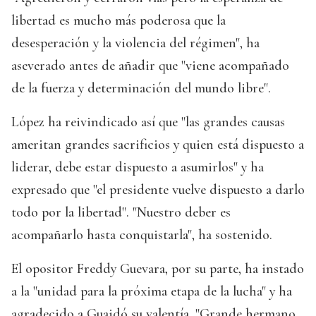
libertad es mucho más poderosa que la
desesperación y la violencia del régimen", ha
aseverado antes de añadir que "viene acompañado
de la fuerza y determinación del mundo libre".
López ha reivindicado así que "las grandes causas
ameritan grandes sacrificios y quien está dispuesto a
liderar, debe estar dispuesto a asumirlos" y ha
expresado que "el presidente vuelve dispuesto a darlo
todo por la libertad". "Nuestro deber es
acompañarlo hasta conquistarla", ha sostenido.
El opositor Freddy Guevara, por su parte, ha instado
a la "unidad para la próxima etapa de la lucha" y ha
agradecido a Guaidó su valentía. "Grande hermano.