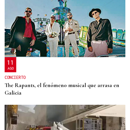
METÁSTASIS
El hijo de Joe Biden informa que el cáncer de su
padre “va más allá de los huesos”
11
AGO
CONCIERTO
The Rapants, el fenómeno musical que arrasa en
Galicia