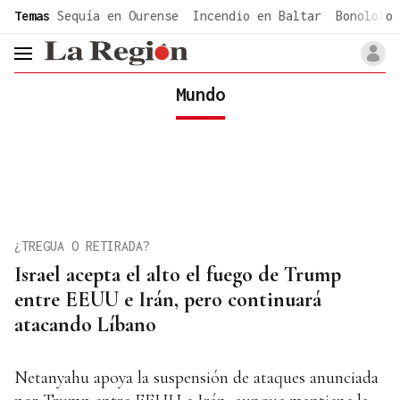
common.go-to-content
Temas
Sequía en Ourense
Incendio en Baltar
Bonoloto 
header.menu.open
Mundo
¿TREGUA O RETIRADA?
Israel acepta el alto el fuego de Trump
entre EEUU e Irán, pero continuará
atacando Líbano
Netanyahu apoya la suspensión de ataques anunciada