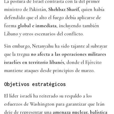
La postura de Israel contrasta con la del primer
ministro de Pakistán,
Shehbaz Sharif
, quien había
defendido que el alto el fuego debía aplicarse de
forma
global e inmediata
, incluyendo también
Líbano y otros escenarios del conflicto.
Sin embargo, Netanyahu ha sido tajante al subrayar
que la tregua
no afecta a las operaciones militares
israelíes en territorio libanés
, donde el Ejército
mantiene ataques desde principios de marzo.
Objetivos estratégicos
El líder israelí ha reiterado su respaldo a los
esfuerzos de Washington para garantizar que Irán
deje de representar una
amenaza nuclear, balística