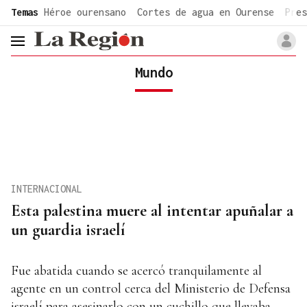
common.go-to-content
Temas
Héroe ourensano
Cortes de agua en Ourense
Pres
header.menu.open
Mundo
INTERNACIONAL
Esta palestina muere al intentar apuñalar a
un guardia israelí
Fue abatida cuando se acercó tranquilamente al
agente en un control cerca del Ministerio de Defensa
israelí para asesinarlo con un cuchillo que llevaba