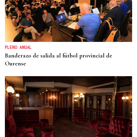
PÁNICO ENTRE LOS BAÑISTAS
Tragedia en una playa del sur de Rusia: seis
muertos, tres niños, al caer un dron derribado, así
fue el momento
PLENO ANUAL
Banderazo de salida al fútbol provincial de
Ourense