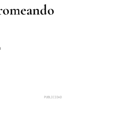
bromeando
n