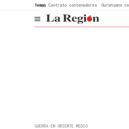
common.go-to-content
Temas
Contrato contenedores
Ourensano co
header.menu.open
GUERRA EN ORIENTE MEDIO