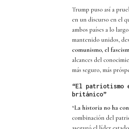
Trump puso así a prue
en un discurso en el qu
ambos países a lo largo
mantenido unidos, des
comunismo, el fascismo
alcances del conocimi
más seguro, más prósper
“El patriotismo 
británico”
“
La historia no ha co
combinación del patrio
aseguró el líder estad