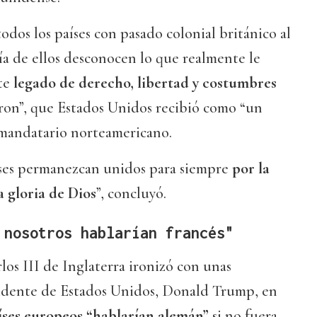
todos los países con pasado colonial británico al
ía de ellos desconocen lo que realmente le
te
legado de derecho, libertad y costumbres
ron”, que Estados Unidos recibió como “un
 mandatario norteamericano.
ses permanezcan unidos para siempre
por la
la gloria de Dios
”, concluyó.
 nosotros hablarían francés"
rlos III de Inglaterra ironizó con unas
sidente de Estados Unidos, Donald Trump, en
aíses europeos “hablarían alemán”
si no fuera