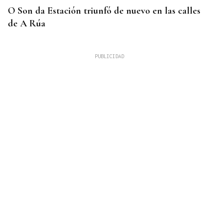
O Son da Estación triunfó de nuevo en las calles
de A Rúa
UNA VIDA DE COLECCIÓN (XLI)
Galería | Disfrutando de la naturaleza con ojos de
geólogo