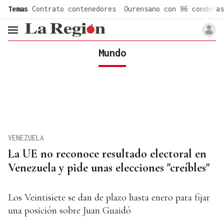
common.go-to-content
Temas
Contrato contenedores
Ourensano con 96 condenas
header.menu.open
Mundo
VENEZUELA
La UE no reconoce resultado electoral en
Venezuela y pide unas elecciones "creíbles"
Los Veintisiete se dan de plazo hasta enero para fijar
una posición sobre Juan Guaidó