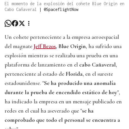
El momento de la explosión del cohete Blue Origin en
Cabo Cañaveral
|
@SpaceflightNow
Un cohete perteneciente a la empresa aeroespacial
del magnate
Jeff Bezos
,
Blue Origin
, ha sufrido una
explosión mientras se realizaba una prueba en una
plataforma de lanzamiento en el
cabo Cañaveral
,
perteneciente al estado de
Florida
, en el sureste
estadounidense. "
Se ha producido una anomalía
durante la prueba de encendido estático de hoy
",
ha indicado la empresa en un mensaje publicado en
redes en el cual ha aseverado que "
se ha
comprobado que todo el personal se encuentra a