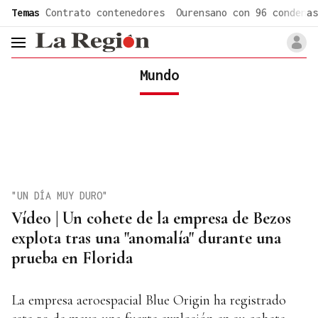
common.go-to-content
Temas
Contrato contenedores
Ourensano con 96 condenas
header.menu.open
Mundo
"UN DÍA MUY DURO"
Vídeo | Un cohete de la empresa de Bezos
explota tras una "anomalía" durante una
prueba en Florida
La empresa aeroespacial Blue Origin ha registrado