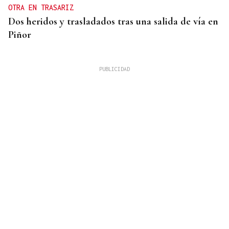
OTRA EN TRASARIZ
Dos heridos y trasladados tras una salida de vía en
Piñor
SEMIFINAL IDA
La Supercopa Galicia es el primer gran reto del
Auriense