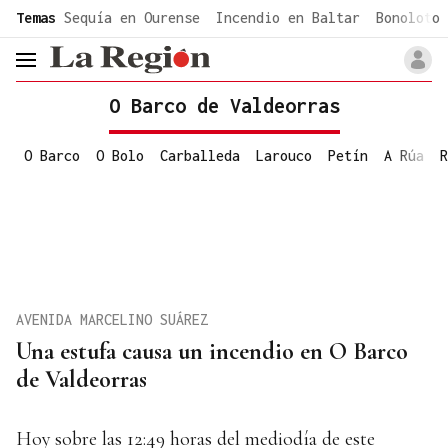
common.go-to-content
Temas
Sequía en Ourense
Incendio en Baltar
Bonoloto 
header.menu.open
O Barco de Valdeorras
O Barco
O Bolo
Carballeda
Larouco
Petín
A Rúa
R
AVENIDA MARCELINO SUÁREZ
Una estufa causa un incendio en O Barco
de Valdeorras
Hoy sobre las 12:49 horas del mediodía de este