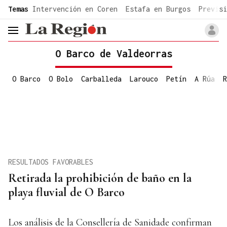
common.go-to-content
Temas
Intervención en Coren
Estafa en Burgos
Previsi
header.menu.open
O Barco de Valdeorras
O Barco
O Bolo
Carballeda
Larouco
Petín
A Rúa
R
RESULTADOS FAVORABLES
Retirada la prohibición de baño en la
playa fluvial de O Barco
Los análisis de la Consellería de Sanidade confirman