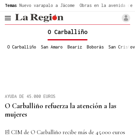
common.go-to-content
Temas
Nuevo varapalo a Jácome
Obras en la avenida de 
header.menu.open
O Carballiño
O Carballiño
San Amaro
Beariz
Boborás
San Cristov
AYUDA DE 45.000 EUROS
O Carballiño refuerza la atención a las
mujeres
El CIM de O Carballiño recibe más de 45.000 euros