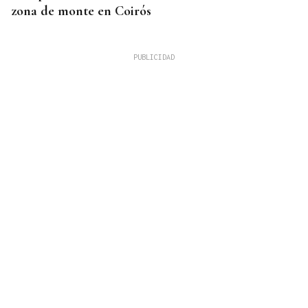
zona de monte en Coirós
07
AGO
CONCIERTO
Comunión entre el folk gallego y el techno
orgánico con Baiuca