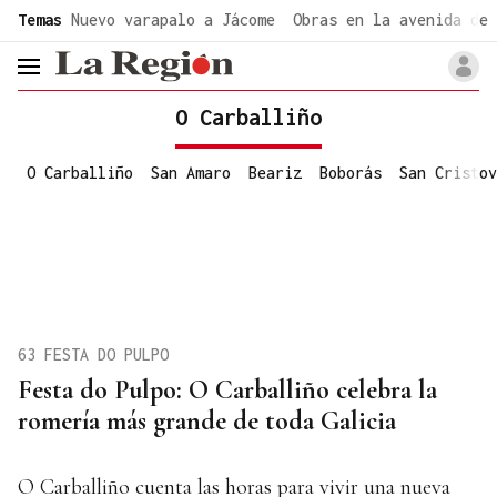
common.go-to-content
Temas
Nuevo varapalo a Jácome
Obras en la avenida de 
header.menu.open
O Carballiño
O Carballiño
San Amaro
Beariz
Boborás
San Cristov
63 FESTA DO PULPO
Festa do Pulpo: O Carballiño celebra la
romería más grande de toda Galicia
O Carballiño cuenta las horas para vivir una nueva