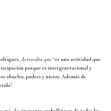
odríguez
, destacaba que “
es una actividad que
ticipación porque es intergeneracional y
os abuelos, padres y nietos. Además de
rtida
”.
os más de
cincuenta carballiñeses de todas las