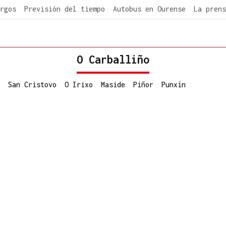
rgos
Previsión del tiempo
Autobus en Ourense
La prens
O Carballiño
San Cristovo
O Irixo
Maside
Piñor
Punxín