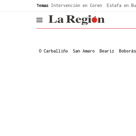
common.go-to-content
Temas
Intervención en Coren
Estafa en Bu
header.menu.open
O Carballiño
San Amaro
Beariz
Boborás