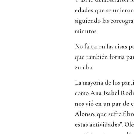
edades
que se unieron
siguiendo las coreogra
minutos.
No faltaron las
risas p
que también forma part
zumba.
La mayoría de los part
como
Ana Isabel Rod
nos vió en un par de c
Alonso
, que sufre fib
estas actividades
”.
Ole