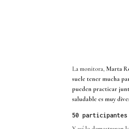
La monitora,
Marta R
suele tener mucha par
pueden practicar junt
saludable es muy dive
50 participantes
Y así lo demostraron l