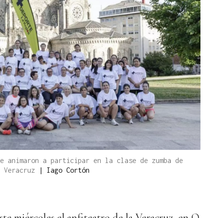
e animaron a participar en la clase de zumba de
a Veracruz
|
Iago Cortón
ste miércoles el anfiteatro de la Veracruz, en O