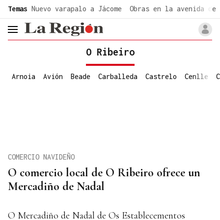
common.go-to-content
Temas
Nuevo varapalo a Jácome
Obras en la avenida de 
header.menu.open
O Ribeiro
Arnoia
Avión
Beade
Carballeda
Castrelo
Cenlle
C
COMERCIO NAVIDEÑO
O comercio local de O Ribeiro ofrece un
Mercadiño de Nadal
O Mercadiño de Nadal de Os Establecementos