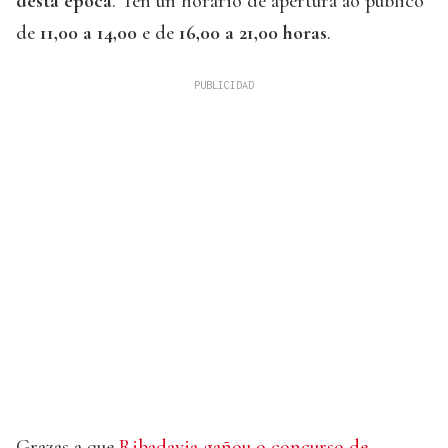
desta época
. Ten un horario de apertura ao público
de
11,00 a 14,00
e de
16,00 a 21,00 horas
.
Grazas a que
Ribadavia gañou o concurso de