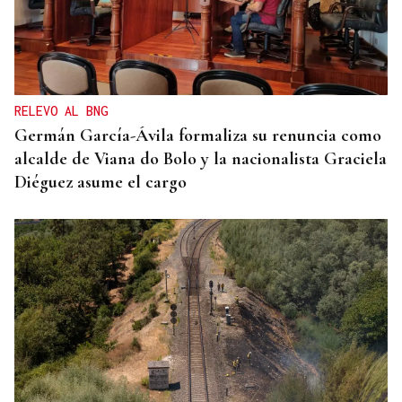
CARTA COMPLETA
Documento | El comunicado íntegro de los
concejales que rechazan la fusión fusión de
Carballeda de Avia y Ribadavia
RELEVO AL BNG
Germán García-Ávila formaliza su renuncia como
alcalde de Viana do Bolo y la nacionalista Graciela
Diéguez asume el cargo