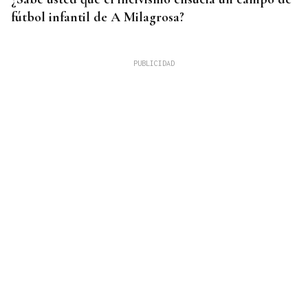
fútbol infantil de A Milagrosa?
EXPOSICIÓN FOTOGRÁFICA
Do lápiz á cámara, Ourense cen anos despois