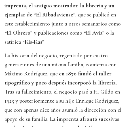
imprenta, el antiguo mostrador, la librería y un
ejemplar de “El Ribadaviense”,
que se publicó en
este establecimiento junto a otros semanarios como
“El Obrero”
y publicaciones como
“El Avia”
o la
satírica
“Ris-Ras”
.
La historia del negocio, regentado por cuatro
generaciones de una misma familia, comienza con
Máximo Rodríguez, que
en 1870 fundó el taller
tipográfico y poco después incorporó la librería.
Tras su fallecimiento, el negocio pasó a H. Gildo en
1925 y posteriormente a su hijo Enrique Rodríguez,
que con apenas diez años asumió la dirección con el
apoyo de su familia.
La imprenta afrontó sucesivas