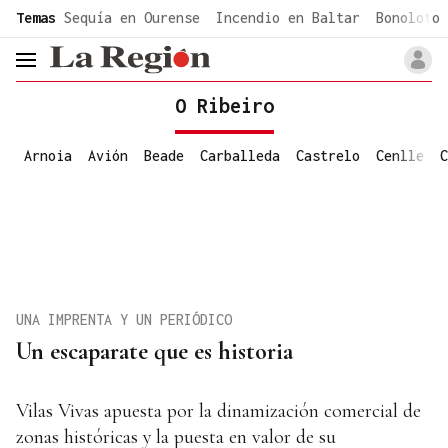
common.go-to-content
Temas
Sequía en Ourense
Incendio en Baltar
Bonoloto 
header.menu.open
O Ribeiro
Arnoia
Avión
Beade
Carballeda
Castrelo
Cenlle
C
UNA IMPRENTA Y UN PERIÓDICO
Un escaparate que es historia
Vilas Vivas apuesta por la dinamización comercial de
zonas históricas y la puesta en valor de su