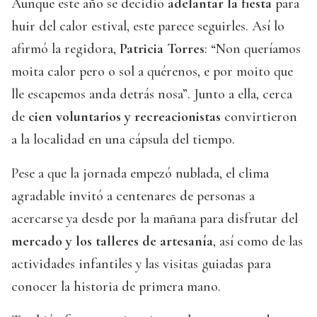
Aunque este año se decidió
adelantar la fiesta
para
huir del calor estival, este parece seguirles. Así lo
afirmó la regidora,
Patricia Torres
: “Non queríamos
moita calor pero o sol a quérenos, e por moito que
lle escapemos anda detrás nosa”. Junto a ella, cerca
de
cien voluntarios y recreacionistas
convirtieron
a la localidad en una cápsula del tiempo.
Pese a que la jornada empezó nublada, el clima
agradable invitó a centenares de personas a
acercarse ya desde por la mañana para disfrutar del
mercado y los talleres de artesanía
, así como de las
actividades infantiles y las visitas guiadas para
conocer la historia de primera mano.