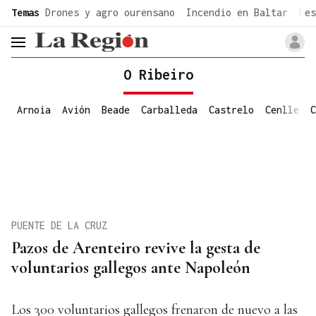
common.go-to-content
Temas
Drones y agro ourensano
Incendio en Baltar
Fes
header.menu.open
O Ribeiro
Arnoia
Avión
Beade
Carballeda
Castrelo
Cenlle
C
PUENTE DE LA CRUZ
Pazos de Arenteiro revive la gesta de
voluntarios gallegos ante Napoleón
Los 300 voluntarios gallegos frenaron de nuevo a las