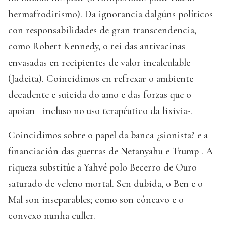
hermafroditismo). Da ignorancia dalgúns políticos
con responsabilidades de gran transcendencia,
como Robert Kennedy, o rei das antivacinas
envasadas en recipientes de valor incalculable
(Jadeita). Coincidimos en refrexar o ambiente
decadente e suicida do amo e das forzas que o
apoian –incluso no uso terapéutico da lixivia-.
Coincidimos sobre o papel da banca ¿sionista? e a
financiación das guerras de Netanyahu e Trump . A
riqueza substitúe a Yahvé polo Becerro de Ouro
saturado de veleno mortal. Sen dubida, o Ben e o
Mal son inseparables; como son cóncavo e o
convexo nunha culler.