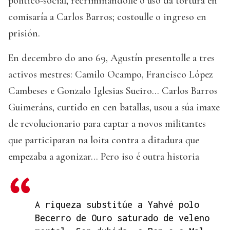
político-social, recriminándolle o uso da tortura en
comisaría a Carlos Barros; costoulle o ingreso en
prisión.
En decembro do ano 69, Agustín presentolle a tres
activos mestres: Camilo Ocampo, Francisco López
Cambeses e Gonzalo Iglesias Sueiro… Carlos Barros
Guimeráns, curtido en cen batallas, usou a súa imaxe
de revolucionario para captar a novos militantes
que participaran na loita contra a ditadura que
empezaba a agonizar… Pero iso é outra historia
A riqueza substitúe a Yahvé polo
Becerro de Ouro saturado de veleno