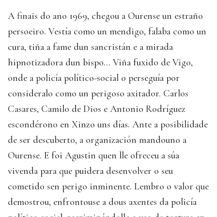
A finais do ano 1969, chegou a Ourense un estraño
persoeiro. Vestía como un mendigo, falaba como un
cura, tiña a fame dun sancristán e a mirada
hipnotizadora dun bispo… Viña fuxido de Vigo,
onde a policía político-social o perseguía por
consideralo como un perigoso axitador. Carlos
Casares, Camilo de Dios e Antonio Rodríguez
escondérono en Xinzo uns días. Ante a posibilidade
de ser descuberto, a organización mandouno a
Ourense. E foi Agustin quen lle ofreceu a súa
vivenda para que puidera desenvolver o seu
cometido sen perigo inminente. Lembro o valor que
demostrou, enfrontouse a dous axentes da policía