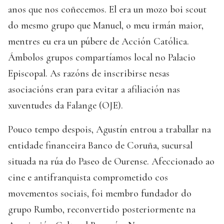
anos que nos coñecemos. El era un mozo boi scout
do mesmo grupo que Manuel, o meu irmán maior,
mentres eu era un púbere de Acción Católica.
Ámbolos grupos compartíamos local no Palacio
Episcopal. As razóns de inscribirse nesas
asociacións eran para evitar a afiliación nas
xuventudes da Falange (OJE).
Pouco tempo despois, Agustín entrou a traballar na
entidade financeira Banco de Coruña, sucursal
situada na rúa do Paseo de Ourense. Afeccionado ao
cine e antifranquista comprometido cos
movementos sociais, foi membro fundador do
grupo Rumbo, reconvertido posteriormente na