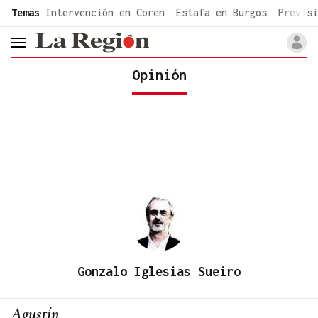
common.go-to-content
Temas
Intervención en Coren
Estafa en Burgos
Previsi
header.menu.open
Opinión
Gonzalo Iglesias Sueiro
Agustín