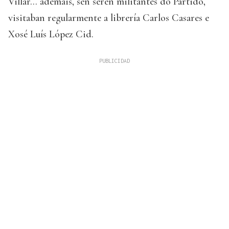
Villar… ademais, sen seren militantes do Partido,
visitaban regularmente a librería Carlos Casares e
Xosé Luís López Cid.