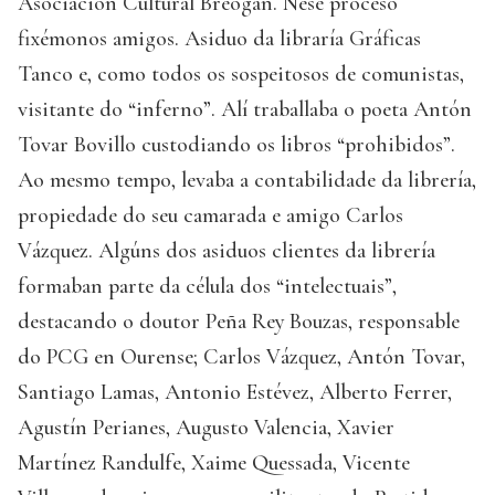
Asociación Cultural Breogán. Nese proceso
fixémonos amigos. Asiduo da libraría Gráficas
Tanco e, como todos os sospeitosos de comunistas,
visitante do “inferno”. Alí traballaba o poeta Antón
Tovar Bovillo custodiando os libros “prohibidos”.
Ao mesmo tempo, levaba a contabilidade da librería,
propiedade do seu camarada e amigo Carlos
Vázquez. Algúns dos asiduos clientes da librería
formaban parte da célula dos “intelectuais”,
destacando o doutor Peña Rey Bouzas, responsable
do PCG en Ourense; Carlos Vázquez, Antón Tovar,
Santiago Lamas, Antonio Estévez, Alberto Ferrer,
Agustín Perianes, Augusto Valencia, Xavier
Martínez Randulfe, Xaime Quessada, Vicente