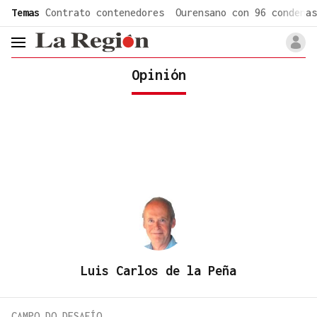
common.go-to-content
Temas
Contrato contenedores
Ourensano con 96 condenas
header.menu.open
Opinión
Luis Carlos de la Peña
CAMPO DO DESAFÍO