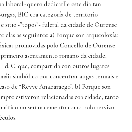
a laboral- quero dedicarlle este día tan
Burgas, BIC coa categoría de territorio
 sitio -”topos”- fulcral da cidade de Ourense
e elas as seguintes: a) Porque son arqueoloxía:
lóxicas promovidas polo Concello de Ourense
do primeiro asentamento romano da cidade,
 I d. C. que, compartida con outros lugares
o máis simbólico por concentrar augas termais e
, caso de “Revve Anabaraego”. b) Porque son
empre estiveron relacionadas coa cidade, tanto
emático no seu nacemento como polo servizo
éculos.