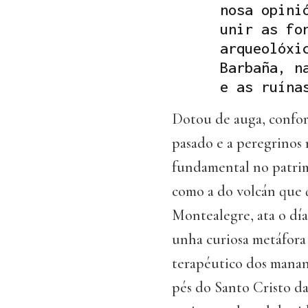
nosa opini
unir as fo
arqueolóxi
Barbaña, n
e as ruína
Dotou de auga, confort
pasado e a peregrinos 
fundamental no patrim
como a do volcán que 
Montealegre, ata o dí
unha curiosa metáfora
terapéutico dos mananc
pés do Santo Cristo da