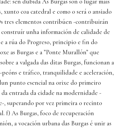
dade: sen dúbida As Burgas son o lugar máis
s, xunto coa catedral e como o será o ansiado
s tres elementos contribúen -contribuirán
a construír unha información de calidade de
e a rúa do Progreso, principio e fin do
oxe as Burgas e a ”Ponte Murallón” que
 sobre a valgada das ditas Burgas, funcionan a
-peóns e tráfico, tranquilidade e aceleración,
dun punto esencial na orixe do primeiro
 da entrada da cidade na modernidade -
e-, superando por vez primeira o recinto
. f) As Burgas, foco de recuperación
nión, a vocación urbana das Burgas é unir as