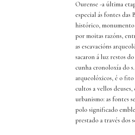
Ourense -a última etap
especial ás fontes das 
histórico, monumento e
por moitas razóns, entr
as escavacións arqueo
sacaron á luz restos 
cunha cronoloxía do s.
arqueolóxicos, é o fit
cultos a vellos deuses
urbanismo: as fontes s
polo significado embl
prestado a través dos s