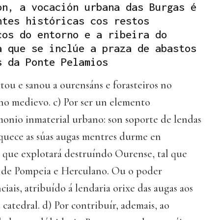
ón, a vocación urbana das Burgas é
ntes históricas cos restos
cos do entorno e a ribeira do
a que se inclúe a praza de abastos
s da Ponte Pelamios
ou e sanou a ourensáns e forasteiros no
no medievo. c) Por ser un elemento
onio inmaterial urbano: son soporte de lendas
quece as súas augas mentres durme en
a que explotará destruíndo Ourense, tal que
 de Pompeia e Herculano. Ou o poder
iais, atribuído á lendaria orixe das augas aos
 catedral. d) Por contribuír, ademais, ao