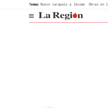
common.go-to-content
Temas
Nuevo varapalo a Jácome
Obras en l
header.menu.open