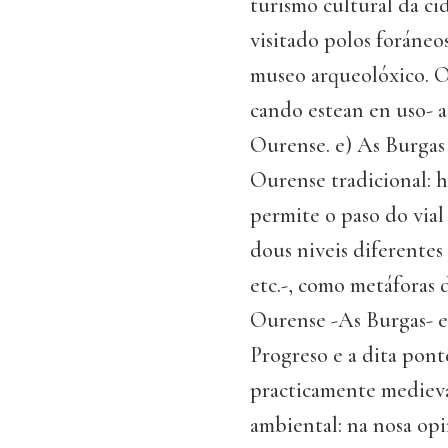
turismo cultural da ci
visitado polos foráneo
museo arqueolóxico. O
cando estean en uso- 
Ourense. e) As Burgas 
Ourense tradicional: h
permite o paso do vial
dous niveis diferentes 
etc.-, como metáforas 
Ourense -As Burgas- e
Progreso e a dita pont
practicamente medieval
ambiental: na nosa opi