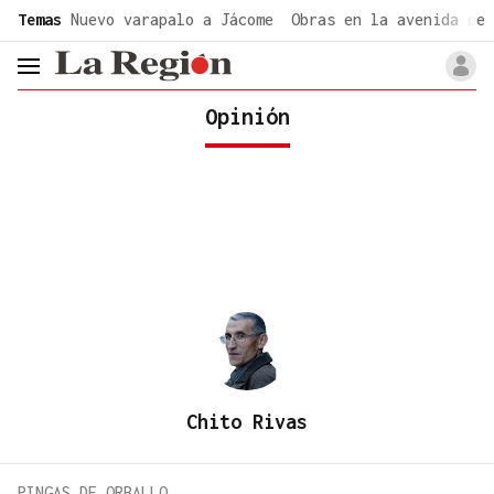
common.go-to-content
Temas
Nuevo varapalo a Jácome
Obras en la avenida de 
header.menu.open
Opinión
Chito Rivas
PINGAS DE ORBALLO