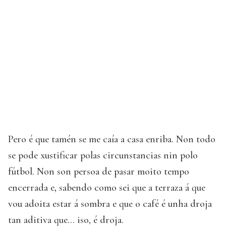
Pero é que tamén se me caía a casa enriba. Non todo
se pode xustificar polas circunstancias nin polo
fútbol. Non son persoa de pasar moito tempo
encerrada e, sabendo como sei que a terraza á que
vou adoita estar á sombra e que o café é unha droja
tan aditiva que... iso, é droja.