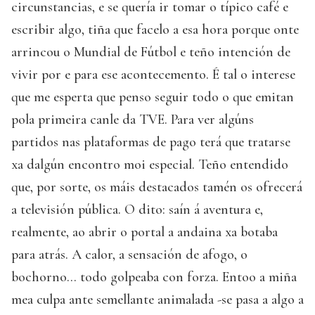
circunstancias, e se quería ir tomar o típico café e
escribir algo, tiña que facelo a esa hora porque onte
arrincou o Mundial de Fútbol e teño intención de
vivir por e para ese acontecemento. É tal o interese
que me esperta que penso seguir todo o que emitan
pola primeira canle da TVE. Para ver algúns
partidos nas plataformas de pago terá que tratarse
xa dalgún encontro moi especial. Teño entendido
que, por sorte, os máis destacados tamén os ofrecerá
a televisión pública. O dito: saín á aventura e,
realmente, ao abrir o portal a andaina xa botaba
para atrás. A calor, a sensación de afogo, o
bochorno... todo golpeaba con forza. Entoo a miña
mea culpa ante semellante animalada -se pasa a algo a