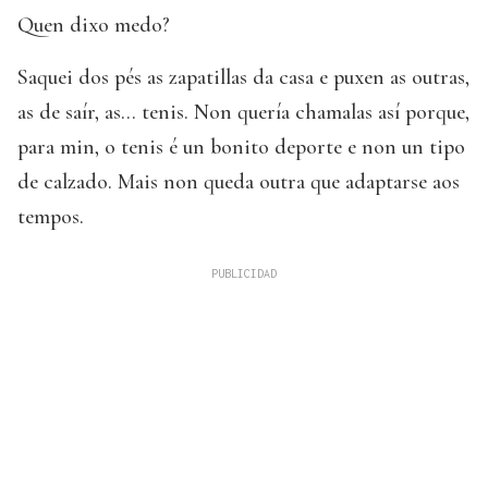
Quen dixo medo?
Saquei dos pés as zapatillas da casa e puxen as outras,
as de saír, as... tenis. Non quería chamalas así porque,
para min, o tenis é un bonito deporte e non un tipo
de calzado. Mais non queda outra que adaptarse aos
tempos.