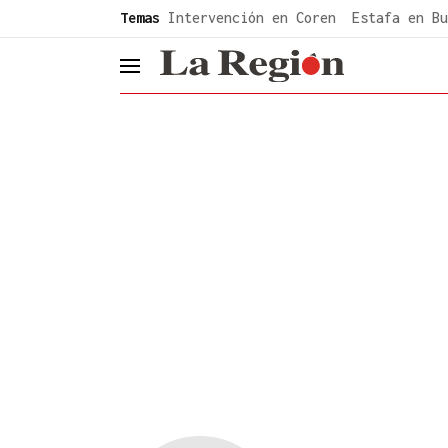
common.go-to-content
Temas
Intervención en Coren
Estafa en Bu
header.menu.open