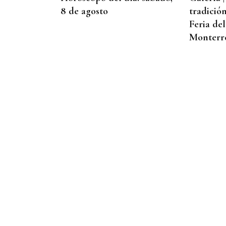
8 de agosto
tradició
Feria de
Monterre
GANADORAS
Título de dobles para las
hermanas Jorge en el
Cidade de Ourense sin
necesidad de final