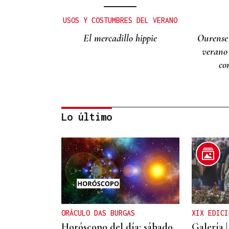
USOS Y COSTUMBRES DEL VERANO
El mercadillo hippie
Ourense
verano
co
Lo último
Lalo Pavón
O AFIADOR
Un día haberá autobuses
ORÁCULO DAS BURGAS
XIX EDICI
Horóscopo del día: sábado,
Galería |