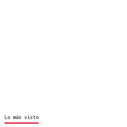
por el incendio forestal de Niebla
Lo más visto