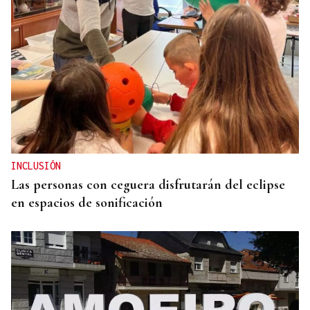
Itxu Díaz
CRÓNICAS DE VERANO
El doble bikini como filosofía de vida
INCLUSIÓN
Las personas con ceguera disfrutarán del eclipse
en espacios de sonificación