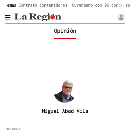
common.go-to-content
Temas
Contrato contenedores
Ourensano con 96 condenas
header.menu.open
Opinión
Miguel Abad Vila
TRIBUNA