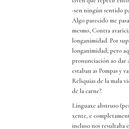
tiven que repetir entó
-sen ningún sentido p
Algo parecido me pasab
mesmo, Contra avaricia
longanimidad. Por sup
longanimidad; pero a
pronunciación ao dar 
estaban as Pompas y van
Reliquias de la mala v
de la carne?.
Linguaxe abstruso (per
xente, e completamente
incluso nos resultaba 