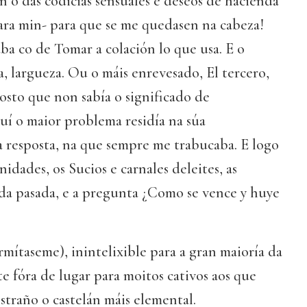
n o das codicias sensuales e deseos de hacienda
ara min- para que se me quedasen na cabeza!
a co de Tomar a colación lo que usa. E o
, largueza. Ou o máis enrevesado, El tercero,
osto que non sabía o significado de
quí o maior problema residía na súa
a resposta, na que sempre me trabucaba. E logo
idades, os Sucios e carnales deleites, as
ida pasada, e a pregunta ¿Como se vence y huye
mítaseme), inintelixible para a gran maioría da
 fóra de lugar para moitos cativos aos que
estraño o castelán máis elemental.