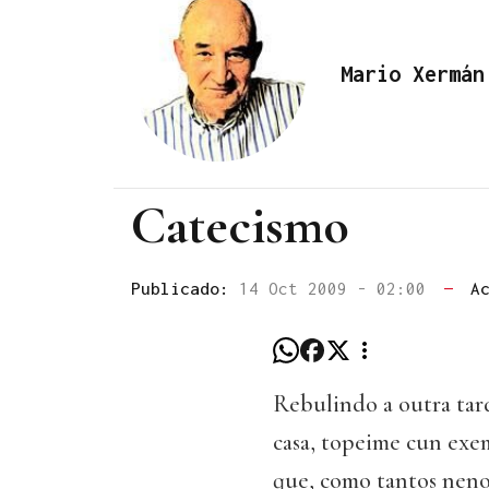
Mario Xermán
Catecismo
Publicado:
14 Oct 2009 - 02:00
—
A
Rebulindo a outra tar
casa, topeime cun exe
que, como tantos neno