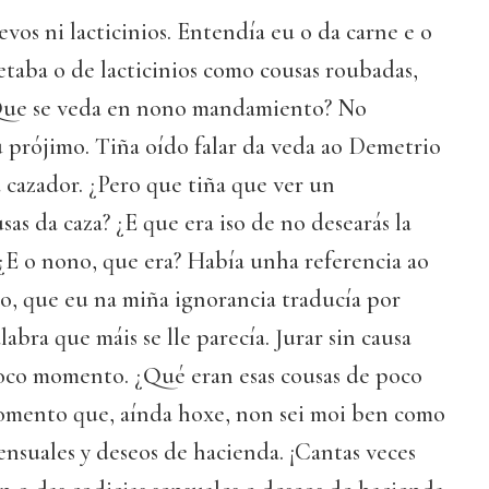
vos ni lacticinios. Entendía eu o da carne e o
etaba o de lacticinios como cousas roubadas,
 ¿Que se veda en nono mandamiento? No
u prójimo. Tiña oído falar da veda ao Demetrio
 cazador. ¿Pero que tiña que ver un
as da caza? ¿E que era iso de no desearás la
¿E o nono, que era? Había unha referencia ao
to, que eu na miña ignorancia traducía por
labra que máis se lle parecía. Jurar sin causa
oco momento. ¿Qué eran esas cousas de poco
mento que, aínda hoxe, non sei moi ben como
sensuales y deseos de hacienda. ¡Cantas veces