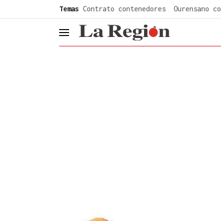
common.go-to-content
Temas
Contrato contenedores
Ourensano co
header.menu.open