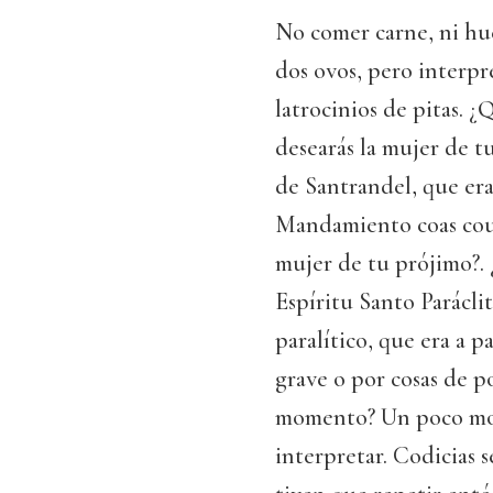
No comer carne, ni hue
dos ovos, pero interpr
latrocinios de pitas.
desearás la mujer de t
de Santrandel, que era
Mandamiento coas cous
mujer de tu prójimo?. 
Espíritu Santo Parácli
paralítico, que era a pa
grave o por cosas de p
momento? Un poco mo
interpretar. Codicias 