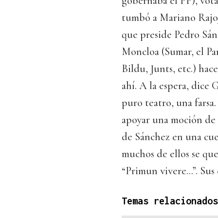
gobernaba el PP), vota
tumbó a Mariano Rajoy
que preside Pedro Sánc
Moncloa (Sumar, el Pa
Bildu, Junts, etc.) ha
ahí. A la espera, dice 
puro teatro, una farsa
apoyar una moción de 
de Sánchez en una cues
muchos de ellos se que
“Primun vivere...”. Su
Temas relacionados