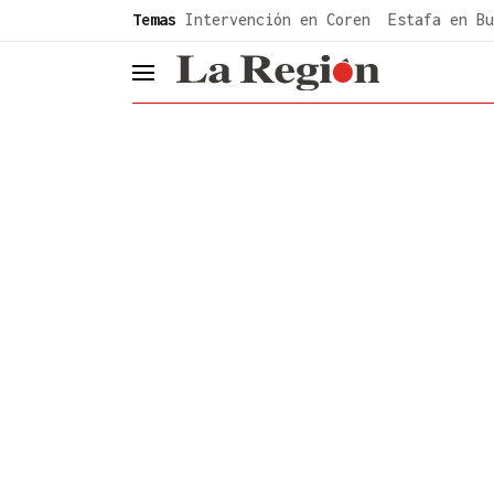
common.go-to-content
Temas
Intervención en Coren
Estafa en Bu
header.menu.open