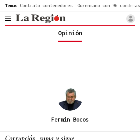
common.go-to-content
Temas
Contrato contenedores
Ourensano con 96 condenas
header.menu.open
Opinión
Fermín Bocos
Corrupción, suma y sigue