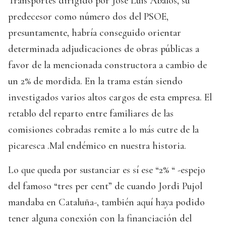
Transportes dirigido por José Luis Ábalos, su
predecesor como número dos del PSOE,
presuntamente, habría conseguido orientar
determinada adjudicaciones de obras públicas a
favor de la mencionada constructora a cambio de
un 2% de mordida. En la trama están siendo
investigados varios altos cargos de esta empresa. El
retablo del reparto entre familiares de las
comisiones cobradas remite a lo más cutre de la
picaresca .Mal endémico en nuestra historia.
Lo que queda por sustanciar es sí ese “2% “ -espejo
del famoso “tres per cent” de cuando Jordi Pujol
mandaba en Cataluña-, también aquí haya podido
tener alguna conexión con la financiación del