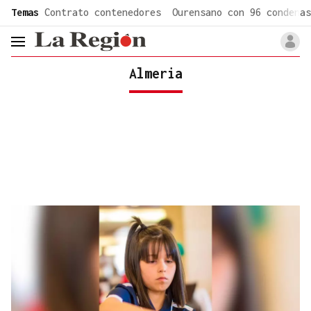
common.go-to-content
Temas
Contrato contenedores
Ourensano con 96 condenas
header.menu.open
Almeria