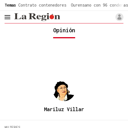
common.go-to-content
Temas
Contrato contenedores
Ourensano con 96 condenas
header.menu.open
Opinión
Mariluz Villar
MUJERES