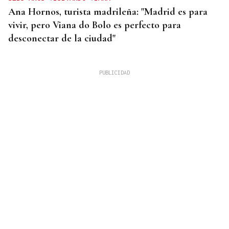
Ana Hornos, turista madrileña: "Madrid es para
vivir, pero Viana do Bolo es perfecto para
desconectar de la ciudad"
INCENDIO EN BARBADÁS
Un accidente en la N-525 a su paso por Vilardevós
se salda con un herido en una pierna