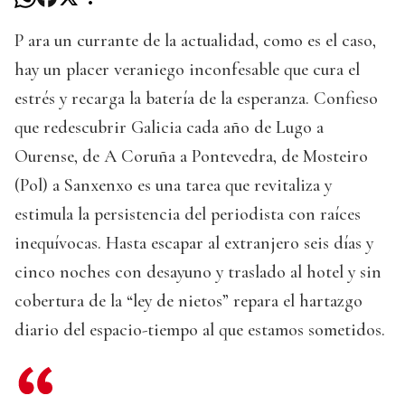
P ara un currante de la actualidad, como es el caso,
hay un placer veraniego inconfesable que cura el
estrés y recarga la batería de la esperanza. Confieso
que redescubrir Galicia cada año de Lugo a
Ourense, de A Coruña a Pontevedra, de Mosteiro
(Pol) a Sanxenxo es una tarea que revitaliza y
estimula la persistencia del periodista con raíces
inequívocas. Hasta escapar al extranjero seis días y
cinco noches con desayuno y traslado al hotel y sin
cobertura de la “ley de nietos” repara el hartazgo
diario del espacio-tiempo al que estamos sometidos.