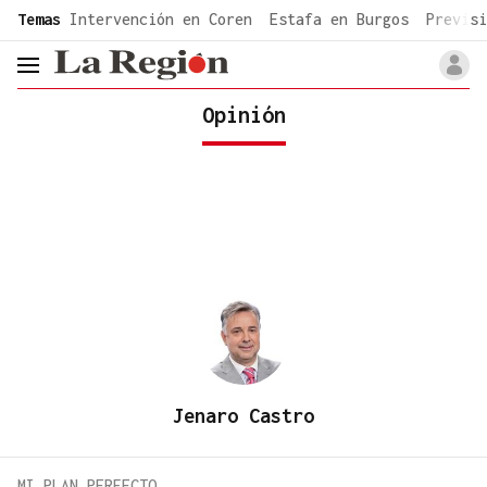
common.go-to-content
Temas
Intervención en Coren
Estafa en Burgos
Previsi
header.menu.open
Opinión
Jenaro Castro
MI PLAN PERFECTO