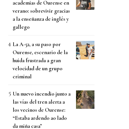
academias de Ourense en
verano: sobrevivir gracias
a la enseñanza de inglés y
gallego
La A-52, a su paso por
Ourense, escenario de la
huida frustrada a gran
velocidad de un grupo
criminal
Un nuevo incendio junto a
las vías del tren alerta a
los vecinos de Ourense:
“Estaba ardendo ao lado
da miña casa”