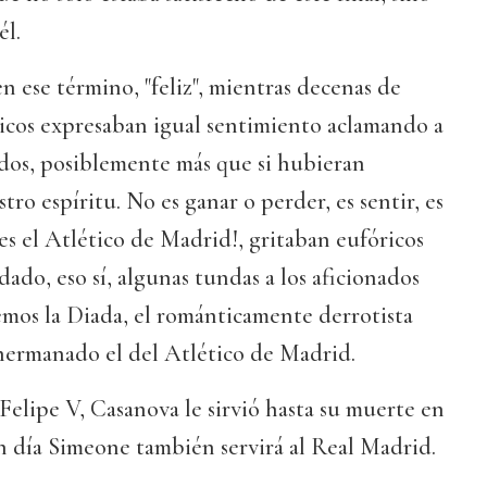
él.
n ese término, "feliz", mientras decenas de
éticos expresaban igual sentimiento aclamando a
ados, posiblemente más que si hubieran
stro espíritu. No es ganar o perder, es sentir, es
 es el Atlético de Madrid!, gritaban eufóricos
 dado, eso sí, algunas tundas a los aficionados
emos la Diada, el románticamente derrotista
 hermanado el del Atlético de Madrid.
Felipe V, Casanova le sirvió hasta su muerte en
n día Simeone también servirá al Real Madrid.