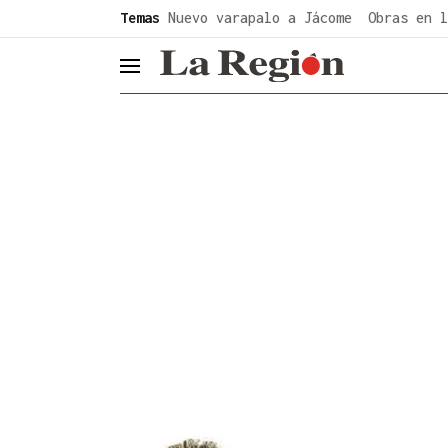
common.go-to-content
Temas
Nuevo varapalo a Jácome
Obras en l
header.menu.open