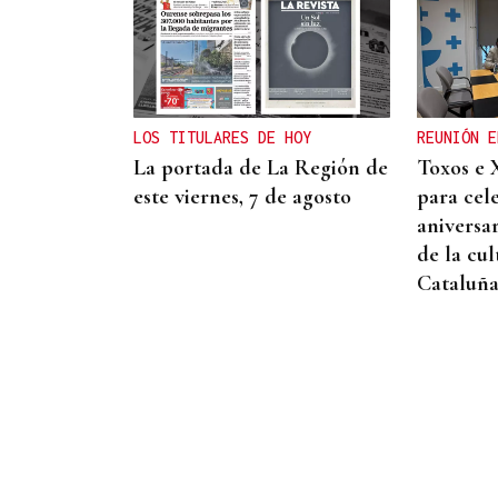
Eduardo Medrano
Primera carrera de Ascot
LOS TITULARES DE HOY
REUNIÓN E
La portada de La Región de
Toxos e 
este viernes, 7 de agosto
para cel
aniversa
de la cul
Cataluñ
AHORRO ENERGÉTICO