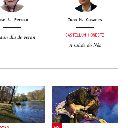
ose A. Perozo
Juan M. Casares
CASTELLUM HONESTI
dun día de verán
A saúde do Nós
08
DIXO