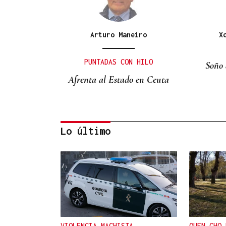
Arturo Maneiro
X
PUNTADAS CON HILO
Soño 
Afrenta al Estado en Ceuta
Lo último
Itxu Díaz
CRÓNICAS DE VERANO
El doble bikini como filosofía
de vida
VIOLENCIA MACHISTA
QUEN CHO 