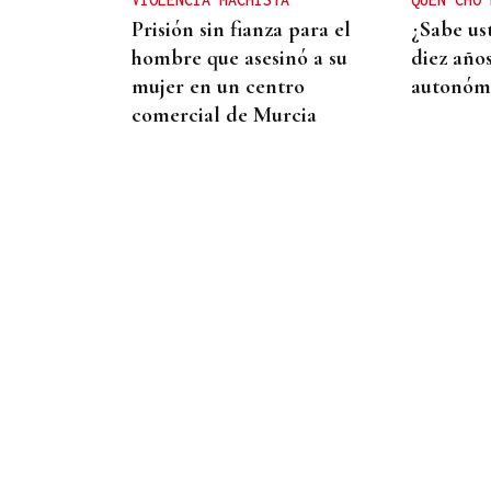
Prisión sin fianza para el
¿Sabe us
hombre que asesinó a su
diez año
mujer en un centro
autonómi
comercial de Murcia
MEDIDAS PARA CONTROLAR EL
CONSUMO
San Cristovo de Cea podría
multar a los vecinos que se
pasen con el consumo de
agua