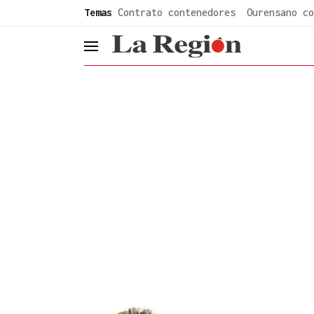
common.go-to-content
Temas
Contrato contenedores
Ourensano co
header.menu.open