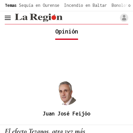
common.go-to-content
Temas
Sequía en Ourense
Incendio en Baltar
Bonoloto 
header.menu.open
Opinión
Juan José Feijóo
El efecto Tezanos, otra vez más