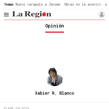
common.go-to-content
Temas
Nuevo varapalo a Jácome
Obras en la avenida de 
header.menu.open
Opinión
Xabier R. Blanco
CLAVE GALICIA