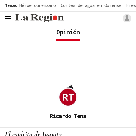
common.go-to-content
Temas
Héroe ourensano
Cortes de agua en Ourense
Pres
header.menu.open
Opinión
Ricardo Tena
El espíritu de Juanito