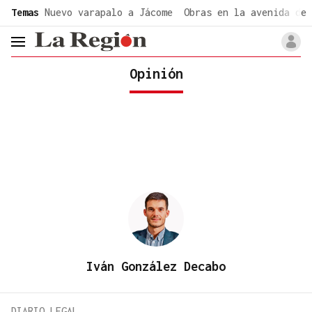
common.go-to-content
Temas
Nuevo varapalo a Jácome
Obras en la avenida de 
header.menu.open
Opinión
Iván González Decabo
DIARIO LEGAL