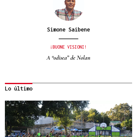
Simone Saibene
¡BUONE VISIONI!
A “odisea” de Nolan
Lo último
Xose A. Perozo
PENSAR POR PENSAR