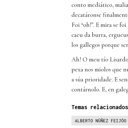
conto mediático, malia
decatáronse finalmente
Foi “oh!”. E mira se fo
caeu da burra, ergueus
los gallegos porque se
Ah! O meu tío Lisardo
pexa nos miolos que nun
a súa prioridade. E se
contárnolo. E, en galeg
Temas relacionados
ALBERTO NÚÑEZ FEIJÓO