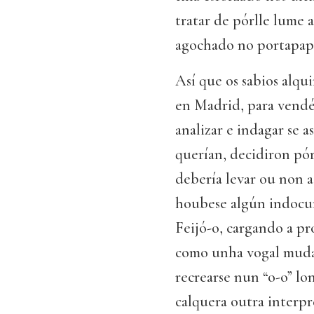
tratar de pórlle lume
agochado no portapape
Así que os sabios alqu
en Madrid, para vendér
analizar e indagar se 
querían, decidiron pór
debería levar ou non 
houbese algún indocum
Feijó-o, cargando a p
como unha vogal muda
recrearse nun “o-o” lo
calquera outra interpr