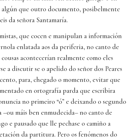
 a algún que outro documento, posibelmente
is da señora Santamaría.
imistas, que cocen e manipulan a información
nola enlatada aos da periferia, no canto de
as cousas acontecerían realmente como eles
se a discutir se o apelido do señor dos Peares
acento, para, chegado o momento, evitar que
entado en ortografía parda que escribira
ronuncia no primeiro “ó” e deixando o segundo
 –ou máis ben enmudecida– no canto de
ngo e pausado que lle pechase o camiño a
etación da partitura. Pero os fenómenos do