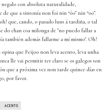
 negalo con absoluta naturalidade,
 de que a sintonía non foi nin “óo” nin “oo”.
i oh! que, cando, o pasado luns á tardiña, o tal
e do chan coa milonga de "no puedo fallar a
ría también además fallarme a mí mismo". Oh!
 opina que Feijoo non leva acento, leva unha
ca lle vai permitir ter claro se os galegos son
nón que a próxima vez non tarde quince días en
o, por favor.
ACENTO