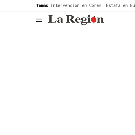
common.go-to-content
Temas
Intervención en Coren
Estafa en Bu
header.menu.open