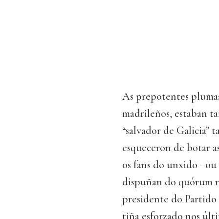
As prepotentes plumas 
madrileños, estaban t
“salvador de Galicia” 
esqueceron de botar as
os fans do unxido –ou
dispuñan do quórum ne
presidente do Partido 
tiña esforzado nos últ