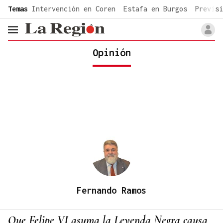
common.go-to-content
Temas
Intervención en Coren
Estafa en Burgos
Previsi
header.menu.open
Opinión
Fernando Ramos
Que Felipe VI asuma la Leyenda Negra causa