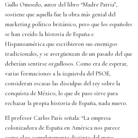
Gullo Omoedo, autor del libro “Madre Patria”,
sostiene que aquella fue la obra más genial del
marketing político británico, pero que los españoles
se han creído la historia de España e
Hispanoamérica que escribieron sus enemigos
tradicionales, y se avergüenzan de un pasado del que
deberían sentirse orgullosos. Como era de esperar,
varias formaciones a la izquierda del PSOE,
consideran escasas las disculpas del rey sobre la
conquista de México, lo que de paso sirve para
rechazar la propia historia de España, nada nuevo.
El profesor Carlos París señala: “La empresa
colonizadora de España en América nos parece
como algo completamente distinto del mero