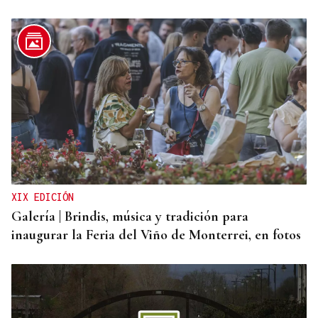
Lalo Pavón
O AFIADOR
Un día haberá autobuses
XIX EDICIÓN
Galería | Brindis, música y tradición para
inaugurar la Feria del Viño de Monterrei, en fotos