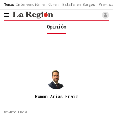
common.go-to-content
Temas
Intervención en Coren
Estafa en Burgos
Previsi
header.menu.open
Opinión
Román Arias Fraiz
DIARIO LEGAL