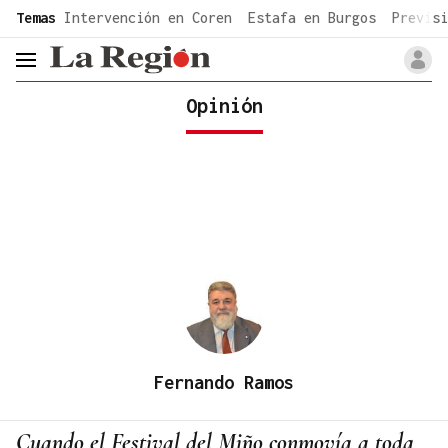
common.go-to-content
Temas
Intervención en Coren
Estafa en Burgos
Previsi
header.menu.open
Opinión
Fernando Ramos
Cuando el Festival del Miño conmovía a toda