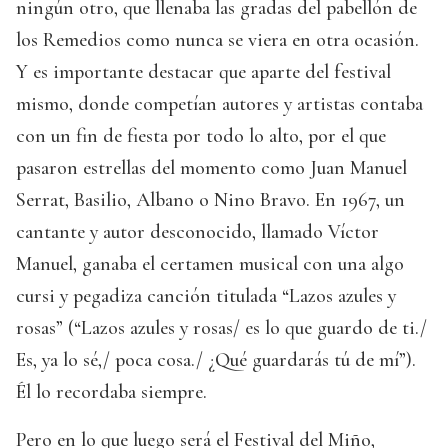
ningún otro, que llenaba las gradas del pabellón de
los Remedios como nunca se viera en otra ocasión.
Y es importante destacar que aparte del festival
mismo, donde competían autores y artistas contaba
con un fin de fiesta por todo lo alto, por el que
pasaron estrellas del momento como Juan Manuel
Serrat, Basilio, Albano o Nino Bravo. En 1967, un
cantante y autor desconocido, llamado Víctor
Manuel, ganaba el certamen musical con una algo
cursi y pegadiza canción titulada “Lazos azules y
rosas” (“Lazos azules y rosas/ es lo que guardo de ti./
Es, ya lo sé,/ poca cosa./ ¿Qué guardarás tú de mí”).
Él lo recordaba siempre.
Pero en lo que luego será el Festival del Miño,