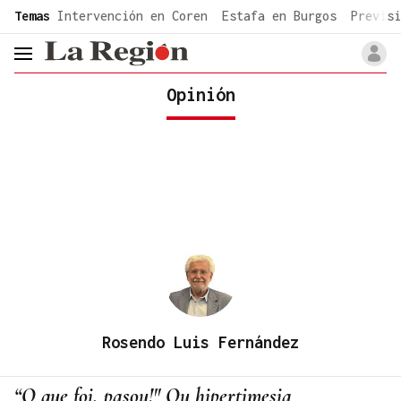
common.go-to-content
Temas
Intervención en Coren
Estafa en Burgos
Previsi
header.menu.open
Opinión
Rosendo Luis Fernández
“O que foi, pasou!" Ou hipertimesia