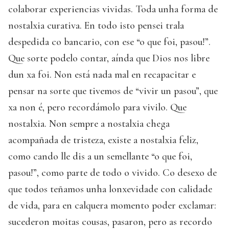
colaborar experiencias vividas. Toda unha forma de
nostalxia curativa. En todo isto pensei trala
despedida co bancario, con ese “o que foi, pasou!”.
Que sorte podelo contar, aínda que Dios nos libre
dun xa foi. Non está nada mal en recapacitar e
pensar na sorte que tivemos de “vivir un pasou”, que
xa non é, pero recordámolo para vivilo. Que
nostalxia. Non sempre a nostalxia chega
acompañada de tristeza, existe a nostalxia feliz,
como cando lle dis a un semellante “o que foi,
pasou!”, como parte de todo o vivido. Co desexo de
que todos teñamos unha lonxevidade con calidade
de vida, para en calquera momento poder exclamar:
sucederon moitas cousas, pasaron, pero as recordo