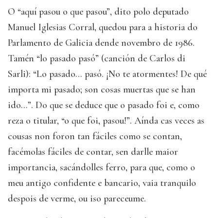
O “aquí pasou o que pasou”, dito polo deputado
Manuel Iglesias Corral, quedou para a historia do
Parlamento de Galicia dende novembro de 1986.
Tamén “lo pasado pasó” (canción de Carlos di
Sarli): “Lo pasado… pasó. ¡No te atormentes! De qué
importa mi pasado; son cosas muertas que se han
ido…”. Do que se deduce que o pasado foi e, como
reza o titular, “o que foi, pasou!”. Aínda cas veces as
cousas non foron tan fáciles como se contan,
facémolas fáciles de contar, sen darlle maior
importancia, sacándolles ferro, para que, como o
meu antigo confidente e bancario, vaia tranquilo
despois de verme, ou iso pareceume.