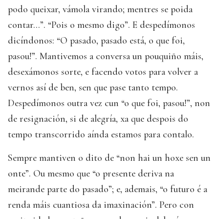
podo queixar, vámola virando; mentres se poida
contar…”. “Pois o mesmo digo”. E despedímonos
dicíndonos: “O pasado, pasado está, o que foi,
pasou!”. Mantivemos a conversa un pouquiño máis,
desexámonos sorte, e facendo votos para volver a
vernos así de ben, sen que pase tanto tempo.
Despedímonos outra vez cun “o que foi, pasou!”, non
de resignación, si de alegría, xa que despois do
tempo transcorrido aínda estamos para contalo.
Sempre mantiven o dito de “non hai un hoxe sen un
onte”. Ou mesmo que “o presente deriva na
meirande parte do pasado”; e, ademais, “o futuro é a
renda máis cuantiosa da imaxinación”. Pero con