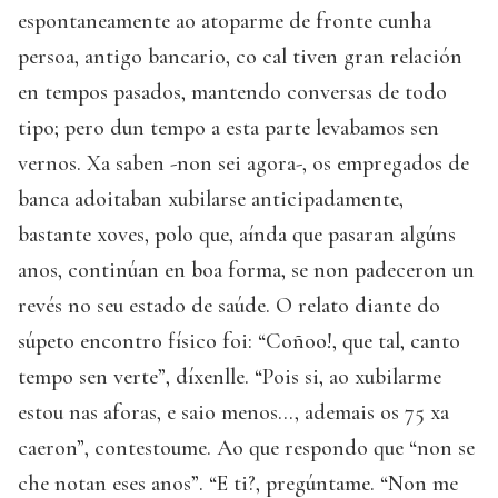
espontaneamente ao atoparme de fronte cunha
persoa, antigo bancario, co cal tiven gran relación
en tempos pasados, mantendo conversas de todo
tipo; pero dun tempo a esta parte levabamos sen
vernos. Xa saben -non sei agora-, os empregados de
banca adoitaban xubilarse anticipadamente,
bastante xoves, polo que, aínda que pasaran algúns
anos, continúan en boa forma, se non padeceron un
revés no seu estado de saúde. O relato diante do
súpeto encontro físico foi: “Coñoo!, que tal, canto
tempo sen verte”, díxenlle. “Pois si, ao xubilarme
estou nas aforas, e saio menos…, ademais os 75 xa
caeron”, contestoume. Ao que respondo que “non se
che notan eses anos”. “E ti?, pregúntame. “Non me