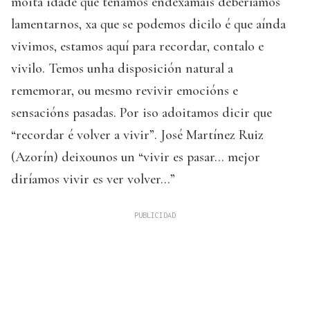
moita idade que teñamos endexamais deberíamos
lamentarnos, xa que se podemos dicilo é que aínda
vivimos, estamos aquí para recordar, contalo e
vivilo. Temos unha disposición natural a
rememorar, ou mesmo revivir emocións e
sensacións pasadas. Por iso adoitamos dicir que
“recordar é volver a vivir”. José Martínez Ruiz
(Azorín) deixounos un “vivir es pasar… mejor
diríamos vivir es ver volver…”