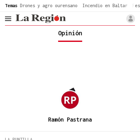
common.go-to-content
Temas
Drones y agro ourensano
Incendio en Baltar
Fes
header.menu.open
Opinión
Ramón Pastrana
LA PUNTILLA