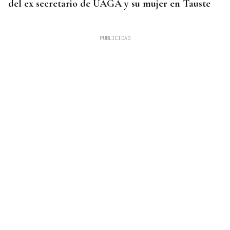
del ex secretario de UAGA y su mujer en Tauste
PCR NEGATIVA
El turista franco-argentino aislado en Galicia por
Hantavirus recibe el alta