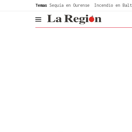
common.go-to-content
Temas
Sequía en Ourense
Incendio en Balt
header.menu.open